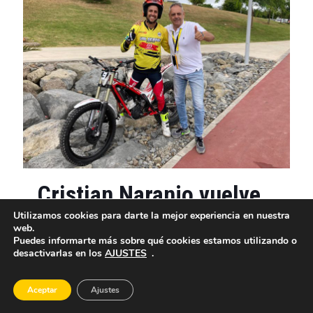
Cristian Naranjo vuelve
a brillar en una nueva
Utilizamos cookies para darte la mejor experiencia en nuestra
web.
prueba del Campeonato
Puedes informarte más sobre qué cookies estamos utilizando o
desactivarlas en los
AJUSTES
.
Regional de Trial
Aceptar
Ajustes
El rider grancanario realizó una fantástica actuación en la prueba
de Trial El Román que se celebró en el anexo al CC Alisios para