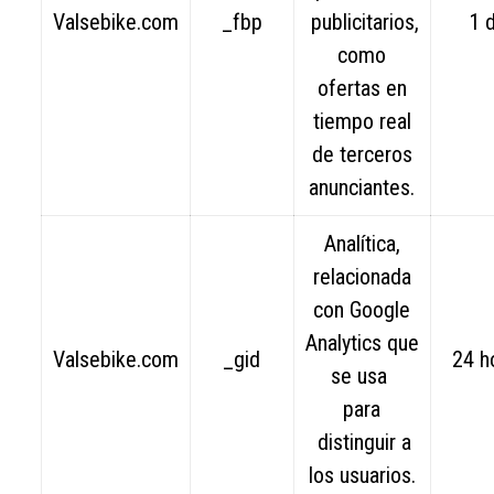
Valsebike.com
_fbp
publicitarios,
1 d
como
ofertas en
tiempo real
de terceros
anunciantes.
Analítica,
relacionada
con Google
Analytics que
Valsebike.com
_gid
24 h
se usa
para
distinguir a
los usuarios.