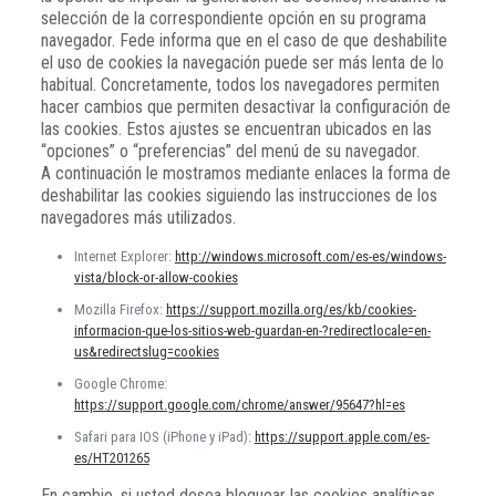
selección de la correspondiente opción en su programa
navegador. Fede informa que en el caso de que deshabilite
el uso de cookies la navegación puede ser más lenta de lo
habitual. Concretamente, todos los navegadores permiten
hacer cambios que permiten desactivar la configuración de
las cookies. Estos ajustes se encuentran ubicados en las
“opciones” o “preferencias” del menú de su navegador.
A continuación le mostramos mediante enlaces la forma de
deshabilitar las cookies siguiendo las instrucciones de los
navegadores más utilizados.
Internet Explorer:
http://windows.microsoft.com/es-es/windows-
vista/block-or-allow-cookies
Mozilla Firefox:
https://support.mozilla.org/es/kb/cookies-
informacion-que-los-sitios-web-guardan-en-?redirectlocale=en-
us&redirectslug=cookies
Google Chrome:
https://support.google.com/chrome/answer/95647?hl=es
Safari para IOS (iPhone y iPad):
https://support.apple.com/es-
es/HT201265
En cambio, si usted desea bloquear las cookies analíticas