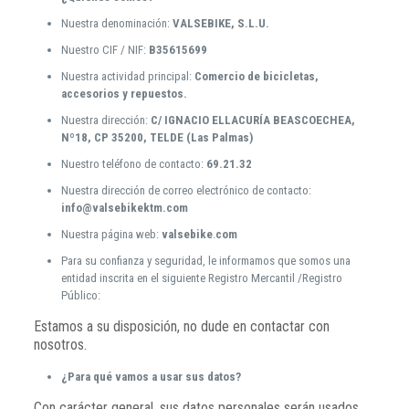
Nuestra denominación:
VALSEBIKE, S.L.U.
Nuestro CIF / NIF:
B35615699
Nuestra actividad principal:
Comercio de bicicletas,
accesorios y repuestos.
Nuestra dirección:
C/ IGNACIO ELLACURÍA BEASCOECHEA,
Nº18, CP 35200, TELDE (Las Palmas)
Nuestro teléfono de contacto:
69.21.32
Nuestra dirección de correo electrónico de contacto:
info@valsebikektm.com
Nuestra página web:
valsebike
.
com
Para su confianza y seguridad, le informamos que somos una
entidad inscrita en el siguiente Registro Mercantil /Registro
Público:
Estamos a su disposición, no dude en contactar con
nosotros.
¿Para qué vamos a usar sus datos?
Con carácter general, sus datos personales serán usados