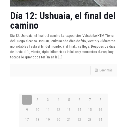
Día 12: Ushuaia, el final del
camino
Día 12: Ushuaia, el final del camino La expedición Valsebike KTM Tierra
del Fuego alcanza Ushuaia, culminando días de frío, viento y kilómetros
inolvidables hasta el fin del mundo. Y al final… se llega. Después de días
de lluvia, frío, viento, ripio, kilómetros infinitos y momentos duros, hoy
tocaba lo que todos tenían en la
[…]
Leer más
1
2
3
4
5
6
7
8
9
10
11
12
13
14
15
16
17
18
19
20
21
22
23
24