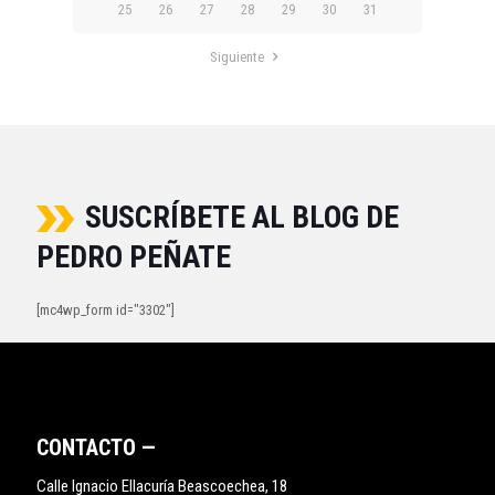
25
26
27
28
29
30
31
Siguiente
SUSCRÍBETE AL BLOG DE
PEDRO PEÑATE
[mc4wp_form id="3302"]
CONTACTO —
Calle Ignacio Ellacuría Beascoechea, 18