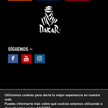
SÍGUENOS —
Utilizamos cookies para darte la mejor experiencia en nuestra
web.
Puedes informarte más sobre qué cookies estamos utilizando o
© 2025 Valsebike Motos -
Aviso Legal
|
Política de