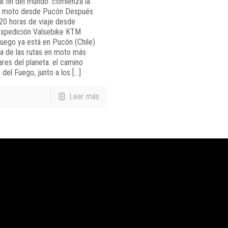
al fin del mundo: comienza la
n moto desde Pucón Después
20 horas de viaje desde
 expedición Valsebike KTM
Fuego ya está en Pucón (Chile)
na de las rutas en moto más
res del planeta: el camino
 del Fuego, junto a los
[…]
Leer más