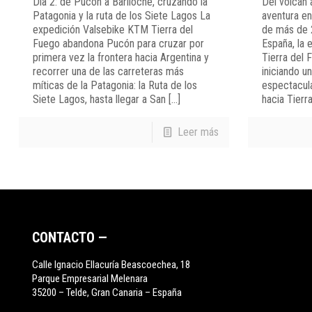
Día 2: de Pucón a Bariloche, cruzando la
Del volcán 
Patagonia y la ruta de los Siete Lagos La
aventura e
expedición Valsebike KTM Tierra del
de más de 
Fuego abandona Pucón para cruzar por
España, la
primera vez la frontera hacia Argentina y
Tierra del 
recorrer una de las carreteras más
iniciando u
míticas de la Patagonia: la Ruta de los
espectacula
Siete Lagos, hasta llegar a San
[…]
hacia Tierra
Leer más
CONTACTO —
Calle Ignacio Ellacuría Beascoechea, 18
Parque Empresarial Melenara
35200 – Telde, Gran Canaria – España