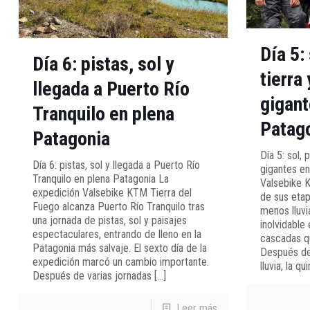
Día 5:
Día 6: pistas, sol y
tierra
llegada a Puerto Río
gigant
Tranquilo en plena
Patag
Patagonia
Día 5: sol, 
Día 6: pistas, sol y llegada a Puerto Río
gigantes en
Tranquilo en plena Patagonia La
Valsebike K
expedición Valsebike KTM Tierra del
de sus eta
Fuego alcanza Puerto Río Tranquilo tras
menos lluvi
una jornada de pistas, sol y paisajes
inolvidable
espectaculares, entrando de lleno en la
cascadas q
Patagonia más salvaje. El sexto día de la
Después de 
expedición marcó un cambio importante.
lluvia, la qu
Después de varias jornadas
[…]
Leer más