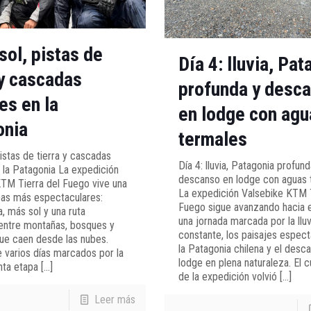
 sol, pistas de
Día 4: lluvia, Pat
 y cascadas
profunda y desc
es en la
en lodge con agu
onia
termales
pistas de tierra y cascadas
Día 4: lluvia, Patagonia profund
 la Patagonia La expedición
descanso en lodge con aguas 
TM Tierra del Fuego vive una
La expedición Valsebike KTM T
pas más espectaculares:
Fuego sigue avanzando hacia e
a, más sol y una ruta
una jornada marcada por la lluv
 entre montañas, bosques y
constante, los paisajes espec
ue caen desde las nubes.
la Patagonia chilena y el desc
varios días marcados por la
lodge en plena naturaleza. El c
inta etapa
[…]
de la expedición volvió
[…]
Leer más