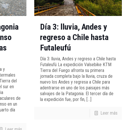
agonia
Día 3: lluvia, Andes y
anso
regreso a Chile hasta
as
Futaleufú
Día 3: lluvia, Andes y regreso a Chile hasta
Futaleufú La expedición Valsebike KTM
a y
Tierra del Fuego afronta su primera
termales
jornada completa bajo la lluvia, cruza de
ierra del
nuevo los Andes y regresa a Chile para
l sur en
adentrarse en uno de los paisajes más
ia
salvajes de la Patagonia. El tercer día de
taculares de
la expedición fue, por fin,
[…]
anso en un
uarto día
Leer más
Leer más