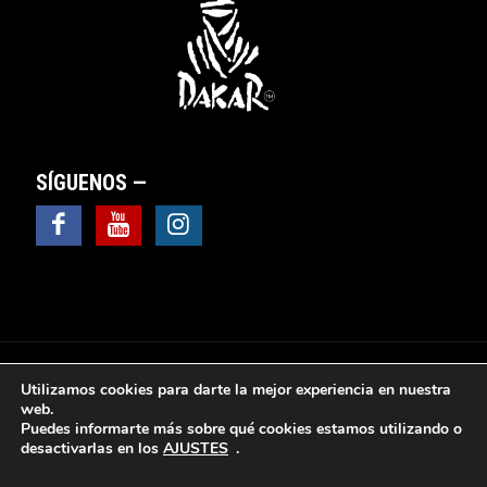
SÍGUENOS —
Utilizamos cookies para darte la mejor experiencia en nuestra
web.
Puedes informarte más sobre qué cookies estamos utilizando o
© 2025 Valsebike Motos -
Aviso Legal
|
Política de
desactivarlas en los
AJUSTES
.
Privacidad
|
Política de Cookies
|
Política de protección
de datos
|
Sus datos seguros
|
Ventana y cuadro de