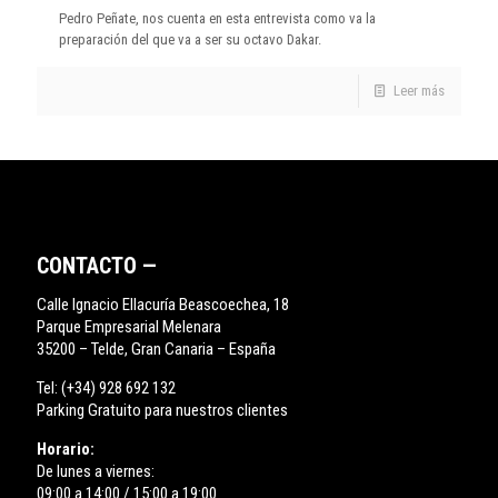
Pedro Peñate, nos cuenta en esta entrevista como va la
preparación del que va a ser su octavo Dakar.
Leer más
CONTACTO —
Calle Ignacio Ellacuría Beascoechea, 18
Parque Empresarial Melenara
35200 – Telde, Gran Canaria – España
Tel:
(+34) 928 692 132
Parking Gratuito para nuestros clientes
Horario:
De lunes a viernes:
09:00 a 14:00 / 15:00 a 19:00