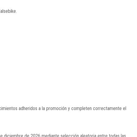
alsebike.
lecimientos adheridos a la promoción y completen correctamente el
de diciembre de 2026 mediante selección aleatoria entre todas las