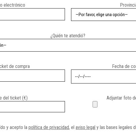
o electrónico
Provinci
¿Quién te atendió?
icket de compra
Fecha de c
 del ticket (€)
Adjuntar foto d
ído y acepto la
política de privacidad
, el
aviso legal
y las bases legales d