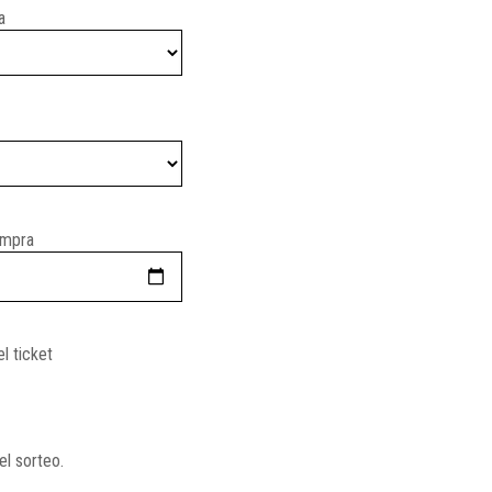
a
ompra
el ticket
el sorteo.