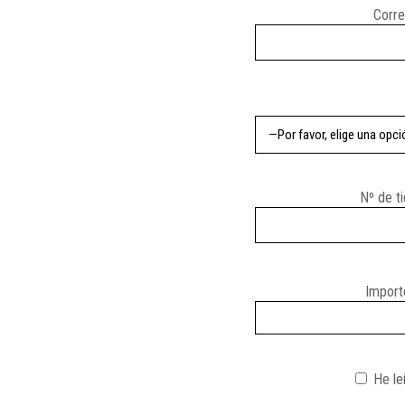
Corre
Nº de t
Importe
He le