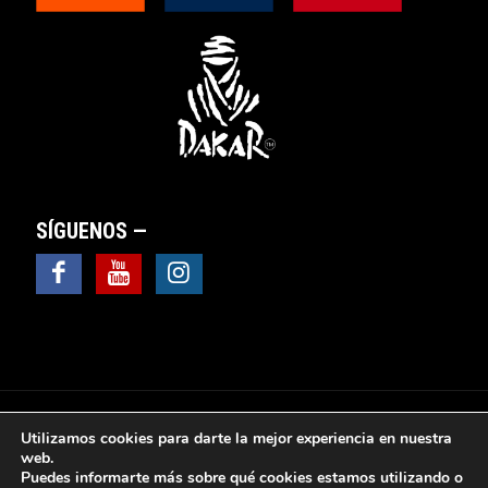
SÍGUENOS —
Utilizamos cookies para darte la mejor experiencia en nuestra
web.
Puedes informarte más sobre qué cookies estamos utilizando o
© 2025 Valsebike Motos -
Aviso Legal
|
Política de