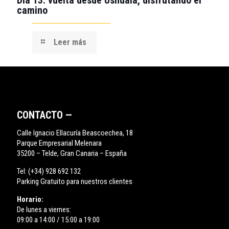
Día 13: vuelta desde Ushuaia, disfrutando el
camino
Leer más
CONTACTO —
Calle Ignacio Ellacuría Beascoechea, 18
Parque Empresarial Melenara
35200 – Telde, Gran Canaria – España
Tel:
(+34) 928 692 132
Parking Gratuito para nuestros clientes
Horario:
De lunes a viernes:
09:00 a 14:00 / 15:00 a 19:00