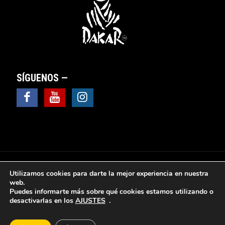
SÍGUENOS —
Utilizamos cookies para darte la mejor experiencia en nuestra
web.
Puedes informarte más sobre qué cookies estamos utilizando o
© 2025 Valsebike Motos -
Aviso Legal
|
Política de
desactivarlas en los
AJUSTES
.
Privacidad
|
Política de Cookies
|
Política de protección
de datos
|
Sus datos seguros
|
Ventana y cuadro de
configuración de cookies