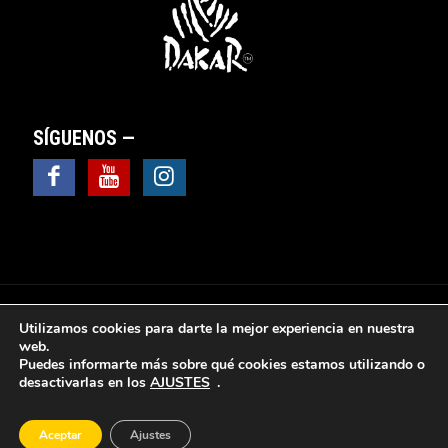
SÍGUENOS —
Utilizamos cookies para darte la mejor experiencia en nuestra
web.
Puedes informarte más sobre qué cookies estamos utilizando o
© 2025 Valsebike Motos -
Aviso Legal
|
Política de
desactivarlas en los
AJUSTES
.
Privacidad
|
Política de Cookies
|
Política de protección
de datos
|
Sus datos seguros
|
Ventana y cuadro de
configuración de cookies
Aceptar
Ajustes