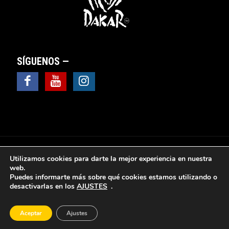
SÍGUENOS —
Utilizamos cookies para darte la mejor experiencia en nuestra
web.
Puedes informarte más sobre qué cookies estamos utilizando o
© 2025 Valsebike Motos -
Aviso Legal
|
Política de
desactivarlas en los
AJUSTES
.
Privacidad
|
Política de Cookies
|
Política de protección
de datos
|
Sus datos seguros
|
Ventana y cuadro de
configuración de cookies
Aceptar
Ajustes