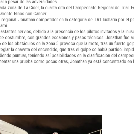
al a pesar de las adversidades.
 zona de La Cicer, la cuarta cita del Campeonato Regional de Trial. Es
aliente Niños con Cáncer.
el regional. Jonathan competidor en la categoría de TR1 lucharía por el 
nami.
stantes nervios, debido a la presencia de los pilotos invitados y la inu
de costumbre, con grandes escalones y pasos técnicos. Jonathan fue a
o de los obstáculos en la zona 5 provoca que la moto, tras un fuerte go
lar la chaveta del encendido, que tras el golpe se había partido, impidi
iendo puntuar, teniendo así posibilidades en la clasificación del campeo
entar una prueba como pocas otras, Jonathan ya está concentrado en la 