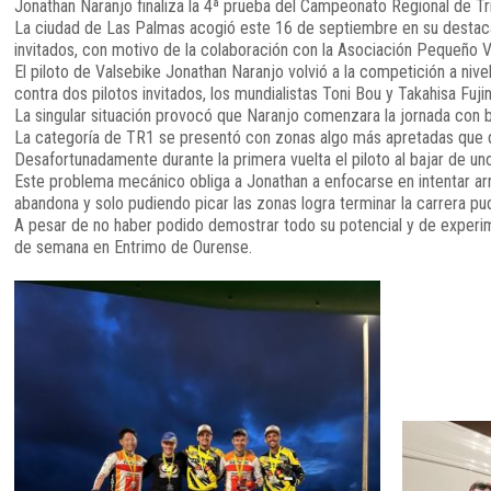
Jonathan Naranjo finaliza la 4ª prueba del Campeonato Regional de Tri
La ciudad de Las Palmas acogió este 16 de septiembre en su destacada
invitados, con motivo de la colaboración con la Asociación Pequeño V
El piloto de Valsebike Jonathan Naranjo volvió a la competición a niv
contra dos pilotos invitados, los mundialistas Toni Bou y Takahisa Fuji
La singular situación provocó que Naranjo comenzara la jornada con ba
La categoría de TR1 se presentó con zonas algo más apretadas que 
Desafortunadamente durante la primera vuelta el piloto al bajar de un
Este problema mecánico obliga a Jonathan a enfocarse en intentar arreg
abandona y solo pudiendo picar las zonas logra terminar la carrera pud
A pesar de no haber podido demostrar todo su potencial y de experim
de semana en Entrimo de Ourense.