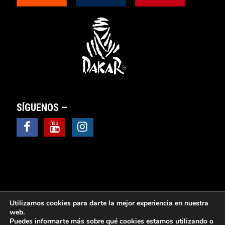
SÍGUENOS —
Utilizamos cookies para darte la mejor experiencia en nuestra
web.
Puedes informarte más sobre qué cookies estamos utilizando o
© 2025 Valsebike Motos -
Aviso Legal
|
Política de