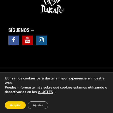
SÍGUENOS —
Utilizamos cookies para darte la mejor experiencia en nuestra
web.
Puedes informarte más sobre qué cookies estamos utilizando o
© 2025 Valsebike Motos -
Aviso Legal
|
Política de
desactivarlas en los
AJUSTES
.
Privacidad
|
Política de Cookies
|
Política de protección
de datos
|
Sus datos seguros
|
Ventana y cuadro de
configuración de cookies
Aceptar
Ajustes