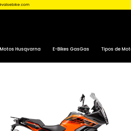
r@valsebike.com
Motos Husqvarna
E-Bikes GasGas
Tipos de Mot