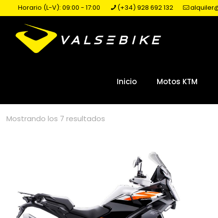
Horario (L-V): 09:00 - 17:00
(+34) 928 692 132
alquile
Inicio
Motos KTM
Ordenado
Mostrando los 7 resultados
por
precio:
alto
a
bajo