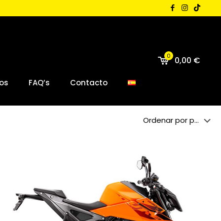
0
0,00 €
os
FAQ’s
Contacto