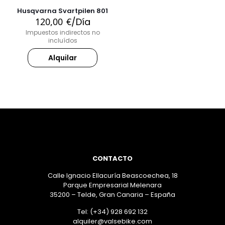
Husqvarna Svartpilen 801
120,00
€
/Día
Impuestos indirectos no
incluídos
Alquilar
CONTACTO
Calle Ignacio Ellacuría Beascoechea, 18
Parque Empresarial Melenara
35200 – Telde, Gran Canaria – España
Tel: (+34) 928 692 132
alquiler@valsebike.com